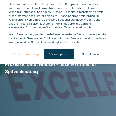
Diese Website speichert Cookies auf Ihrem Computer. Diese Cookies
werden verwendet, um Informationen über Ihre Interaktion mit unserer
Website zu erfassen und damit wir uns an Sie erinnern können. Wir nutzen
diese Informationen, um Ihre Website-Erfahrung zu optimieren und um
Analysen und Kennzahlen über unsere Besucher auf dieser Website und
anderen Medien-Seiten zu erstellen. Mehr Infos über die von uns
eingesetzten Cookies finden Sie in unserer Datenschutzrichtlinie.
Performance
Wenn Sie ablehnen, werden Ihre Informationen beim Besuch dieser Website
nicht erfasst. Ein einzelnes Cookie wird in Ihrem Browser gesetzt, um daran
zu erinnern, dass Sie nicht nachverfolgt werden möchten.
Excellence
Cookie-Einstellungen
Alle akzeptieren
Alle ablehnen
Prozesse, Data, Mindset - unsere Formel für
Spitzenleistung