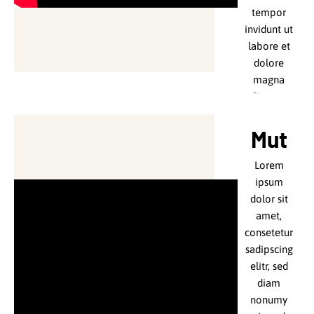
diam
tempor
nonumy
invidunt ut
eirmod
labore et
tempor
dolore
invidunt ut
magna
labore et
aliquyam
dolore
erat, sed
magna
diam
Mut
aliquyam
voluptua.
erat, sed
Lorem
Lorem
diam
ipsum
ipsum
voluptua.
dolor sit
dolor sit
Lorem
amet,
amet,
ipsum
consetetur
consetetur
dolor sit
sadipscing
sadipscing
amet,
elitr.
elitr, sed
consetetur
Lorem
diam
sadipscing
ipsum
nonumy
elitr.