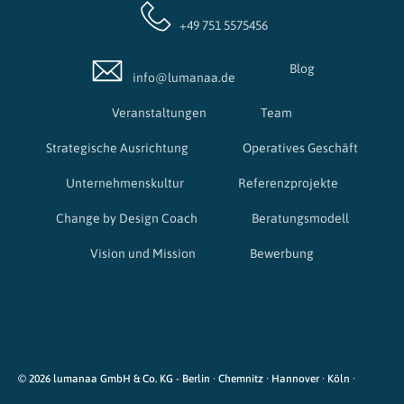
aliquyam
voluptua.
+49 751 5575456
erat, sed
Lorem
diam
ipsum
Blog
voluptua.
dolor sit
info@lumanaa.de
Lorem
amet,
Veranstaltungen
Team
ipsum
consetetur
dolor sit
sadipscing
Strategische Ausrichtung
Operatives Geschäft
amet,
elitr.
consetetur
Lorem
Unternehmenskultur
Referenzprojekte
sadipscing
ipsum
Change by Design Coach
Beratungsmodell
elitr, sed
dolor sit
diam
amet.
Vision und Mission
Bewerbung
nonumy
eirmod
Lorem
tempor
ipsum
invidunt ut
dolor sit
labore et
amet,
dolore
consetetur
© 2026 lumanaa GmbH & Co. KG
- Berlin · Chemnitz · Hannover · Köln ·
magna
sadipscing