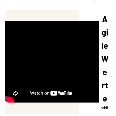
aliquyam
erat, sed
diam
A
voluptua.
Lorem
gi
ipsum
dolor sit
le
amet,
consetetur
W
sadipscing
elitr.
e
Lorem
ipsum
rt
dolor sit
amet,
e
consetetur
sadipscing
sddf
elitr, sed
diam