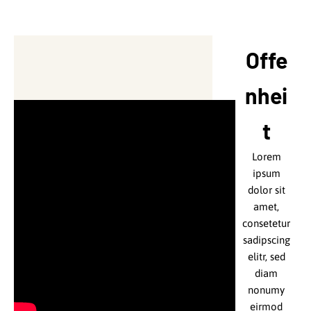
nonumy
eirmod
tempor
Offe
invidunt ut
labore et
nhei
dolore
magna
t
aliquyam
erat, sed
Lorem
diam
ipsum
voluptua.
dolor sit
Lorem
amet,
ipsum
consetetur
dolor sit
sadipscing
amet,
elitr, sed
consetetur
diam
sadipscing
nonumy
elitr, sed
eirmod