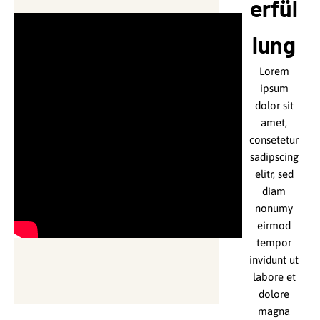
erfül
t
df
lung
Lorem
ipsum
dolor sit
amet,
consetetur
sadipscing
elitr, sed
diam
nonumy
eirmod
tempor
invidunt ut
labore et
dolore
magna