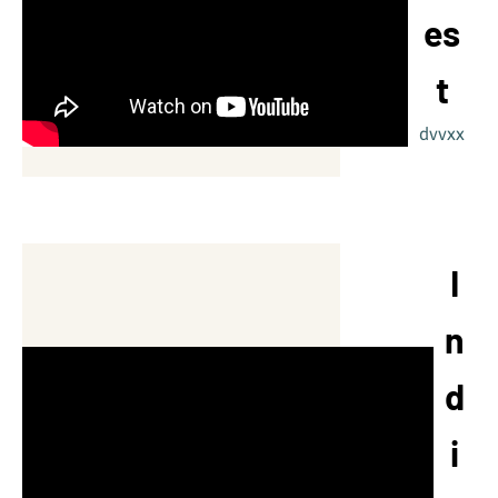
es
t
dvvxx
I
n
d
i