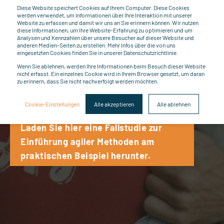
Diese Website speichert Cookies auf Ihrem Computer. Diese Cookies
werden verwendet, um Informationen über Ihre Interaktion mit unserer
Website zu erfassen und damit wir uns an Sie erinnern können. Wir nutzen
diese Informationen, um Ihre Website-Erfahrung zu optimieren und um
Analysen und Kennzahlen über unsere Besucher auf dieser Website und
anderen Medien-Seiten zu erstellen. Mehr Infos über die von uns
eingesetzten Cookies finden Sie in unserer Datenschutzrichtlinie.
Videoblog - Agile
Wenn Sie ablehnen, werden Ihre Informationen beim Besuch dieser Website
nicht erfasst. Ein einzelnes Cookie wird in Ihrem Browser gesetzt, um daran
zu erinnern, dass Sie nicht nachverfolgt werden möchten.
Zusammenarbeit
Cookie-Einstellungen
Alle akzeptieren
Alle ablehnen
Laden Sie hier eine Fallstudie zur
Einführung agiler Methoden am
praktischen Beispiel herunter.