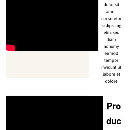
diam
dolor sit
nonumy
amet,
eirmod
consetetur
tempor
sadipscing
invidunt ut
elitr, sed
labore et
diam
dolore
nonumy
magna
eirmod
aliquyam
tempor
erat, sed
invidunt ut
diam
labore et
voluptua.
dolore
Lorem
magna
ipsum
aliquyam
dolor sit
erat, sed
Pro
amet,
diam
consetetur
voluptua.
duc
sadipscing
Lorem
elitr, sed
ipsum