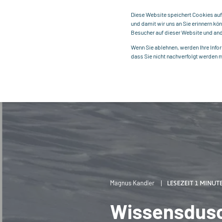
Diese Website speichert Cookies auf
und damit wir uns an Sie erinnern k
Besucher auf dieser Website und ande
Wenn Sie ablehnen, werden Ihre Infor
dass Sie nicht nachverfolgt werden 
Magnus Kandler
LESEZEIT 1 MINUT
Wissensdusc