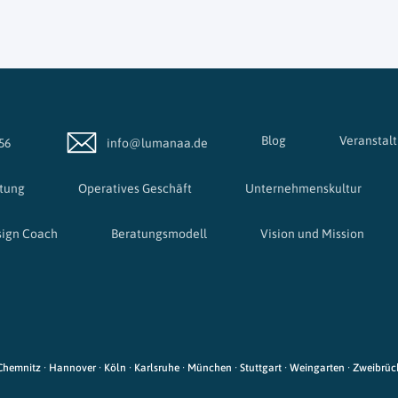
Blog
Veranstal
56
info@lumanaa.de
htung
Operatives Geschäft
Unternehmenskultur
sign Coach
Beratungsmodell
Vision und Mission
· Chemnitz · Hannover · Köln · Karlsruhe · München · Stuttgart · Weingarten · Zweibrü