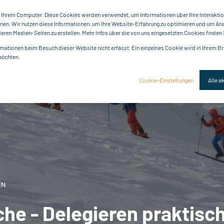
 Ihrem Computer. Diese Cookies werden verwendet, um Informationen über Ihre Interaktio
önnen. Wir nutzen diese Informationen, um Ihre Website-Erfahrung zu optimieren und um A
ren Medien-Seiten zu erstellen. Mehr Infos über die von uns eingesetzten Cookies finden S
mationen beim Besuch dieser Website nicht erfasst. Ein einzelnes Cookie wird in Ihrem Br
möchten.
Cookie-Einstellungen
Alle a
EN
he - Delegieren praktisc