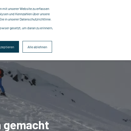
n mit unserer Website zu erfassen
nalysen und Kennzahlen über unsere
ie in unserer Datenschutzrichtlinie.
owser gesetzt, um daran zu erinnern,
kzeptieren
Alle ablehnen
h gemacht