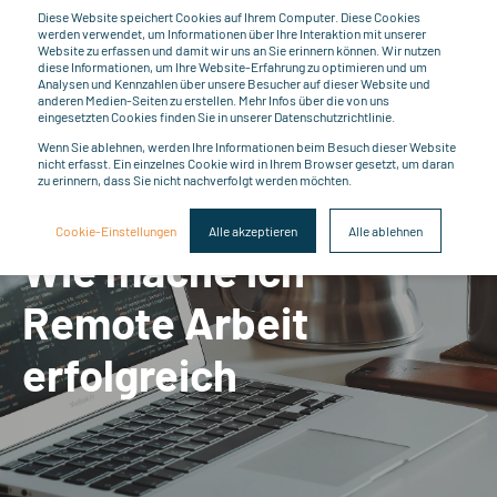
Diese Website speichert Cookies auf Ihrem Computer. Diese Cookies
werden verwendet, um Informationen über Ihre Interaktion mit unserer
Website zu erfassen und damit wir uns an Sie erinnern können. Wir nutzen
diese Informationen, um Ihre Website-Erfahrung zu optimieren und um
Analysen und Kennzahlen über unsere Besucher auf dieser Website und
anderen Medien-Seiten zu erstellen. Mehr Infos über die von uns
eingesetzten Cookies finden Sie in unserer Datenschutzrichtlinie.
Wenn Sie ablehnen, werden Ihre Informationen beim Besuch dieser Website
Tomas Schiffbauer
LESEZEIT 2 MINUTEN
nicht erfasst. Ein einzelnes Cookie wird in Ihrem Browser gesetzt, um daran
zu erinnern, dass Sie nicht nachverfolgt werden möchten.
Wissensdusche -
Cookie-Einstellungen
Alle akzeptieren
Alle ablehnen
Wie mache ich
Remote Arbeit
erfolgreich